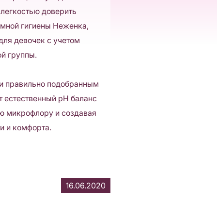
 легкостью доверить
имной гигиены Неженка,
для девочек с учетом
ой группы.
 и правильно подобранным
т естественный pH баланс
ую микрофлору и создавая
и и комфорта.
16.06.2020